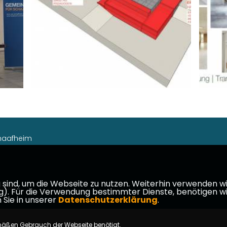
chaafheim
ind, um die Webseite zu nutzen. Weiterhin verwenden wir 
takt
ür die Verwendung bestimmter Dienste, benötigen wir Ihr
 Sie in unserer
Datenschutzerklärung
.
le Rechte vorbehalten.
mäßen Gebrauch der Webseite benötigt.