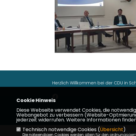
Herzlich Willkommen bei der CDU in S
Cookie Hinweis
Diese Webseite verwendet Cookies, die notwendig s
Impressum
Datenschutz
Kon
Webangebot zu verbessern (Website-Optmierung). F
jederzeit widerrufen. Weitere Informationen finden
Technisch notwendige Cookies (
Übersicht
)
©2026 CDU Gemeindeverband Schaafheim | Al
Die notwendigen Cookies werden allein für den ordnungsge