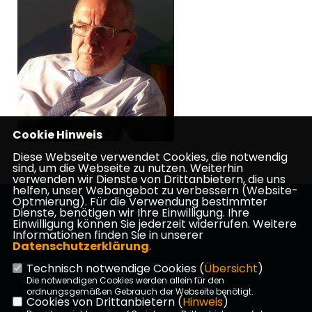
Cookie Hinweis
Diese Webseite verwendet Cookies, die notwendig
sind, um die Webseite zu nutzen. Weiterhin
verwenden wir Dienste von Drittanbietern, die uns
helfen, unser Webangebot zu verbessern (Website-
Optmierung). Für die Verwendung bestimmter
Herzlich Willkommen bei der CDU in Schaafheim
Dienste, benötigen wir Ihre Einwilligung. Ihre
Einwilligung können Sie jederzeit widerrufen. Weitere
Informationen finden Sie in unserer
Datenschutzerklärung
.
Technisch notwendige Cookies (
Übersicht
)
Impressum
Datenschutz
Kontakt
Die notwendigen Cookies werden allein für den
ordnungsgemäßen Gebrauch der Webseite benötigt.
Cookies von Drittanbietern (
Hinweis
)