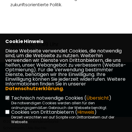
zukunftsorientierte Politik.
Cookie Hinweis
12.11.2024, 17:49 Uhr
Diese Webseite verwendet Cookies, die notwendig
sind, um die Webseite zu nutzen. Weiterhin
verwenden wir Dienste von Drittanbietern, die uns
helfen, unser Webangebot zu verbessern (Website-
Optmierung). Für die Verwendung bestimmter
Herzlich Willkommen bei der CDU in Schaafheim
Dienste, benötigen wir Ihre Einwilligung. Ihre
Einwilligung können Sie jederzeit widerrufen. Weitere
Informationen finden Sie in unserer
Datenschutzerklärung
.
Technisch notwendige Cookies (
Übersicht
)
Impressum
Datenschutz
Kontakt
Die notwendigen Cookies werden allein für den
ordnungsgemäßen Gebrauch der Webseite benötigt.
Cookies von Drittanbietern (
Hinweis
)
Derzeit verzichten wir auf Scripte von Drittanbietern auf der
©2026 CDU Gemeindeverband
Webseite.
Schaafheim | Alle Rechte