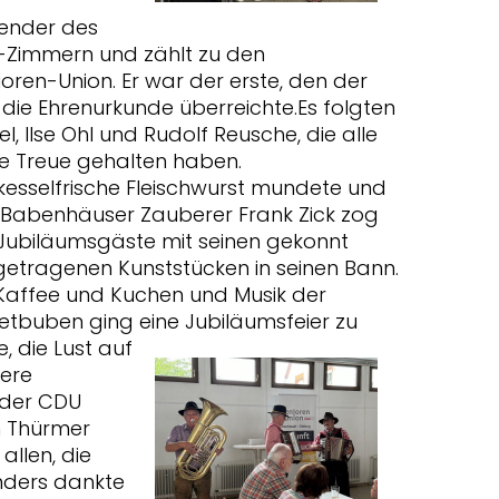
zender des
Zimmern und zählt zu den
ren-Union. Er war der erste, den der
die Ehrenurkunde überreichte.Es folgten
l, Ilse Ohl und Rudolf Reusche, die alle
ie Treue gehalten haben.
 kesselfrische Fleischwurst mundete und
 Babenhäuser Zauberer Frank Zick zog
 Jubiläumsgäste mit seinen gekonnt
getragenen Kunststücken in seinen Bann.
 Kaffee und Kuchen und Musik der
etbuben ging eine
Jubiläumsfeier zu
, die Lust auf
tere
 der CDU
 Thürmer
allen, die
onders dankte