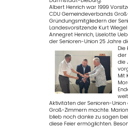
Darmstadt-Dieburg.
Albert Henrich war 1999 Vorsit
CDU Gemeindeverbands Groß-
Gründungsmitgliedern der Senio
Landesvorsitzende Kurt Wiegel 
Annegret Henrich, Liselotte Uebe
der Senioren-Union 25 Jahre d
Die
der
die
vor
Mit
Mor
Ende
wei
Aktivitäten der Senioren-Union
Groß-Zimmern machte. Marion
blieb noch danke zu sagen bei 
diese Feier ermöglichten. Bes