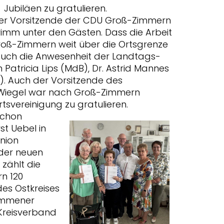
Jubiläen zu gratulieren.
der Vorsitzende der CDU Groß-Zimmern
imm unter den Gästen. Dass die Arbeit
roß-Zimmern weit über die Ortsgrenze
 auch die Anwesenheit der Landtags-
tricia Lips (MdB), Dr. Astrid Mannes
. Auch der Vorsitzende des
 Wiegel war nach Groß-Zimmern
svereinigung zu gratulieren.
schon
t Uebel in
nion
 der neuen
 zählt die
n 120
 des Ostkreises
immener
 Kreisverband