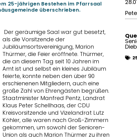
28.0
em 25-jährigen Bestehen im Pfarrsaal
äusgemeinde überschrieben.
Pet
Der geräumige Saal war gut besetzt,
Quel
als die Vorsitzende der
Sen
Jubiläumsortsvereinigung, Marion
Die
Thürmer, die Feier eröffnete. Thürmer,
2
die an diesem Tag seit 10 Jahren im
Amt ist und selbst ein kleines Jubiläum
feierte, konnte neben den über 90
erschienenen Mitgliedern, auch eine
große Zahl von Ehrengästen begrüßen.
Staatminister Manfred Pentz, Landrat
Klaus Peter Schellhaas, der CDU
Kreisvorsitzende und Vizelandrat Lutz
Köhler, alle waren nach Groß-Zimmern
gekommen, um sowohl der Senioren-
Union als auch Marion Thürmer zu ihren