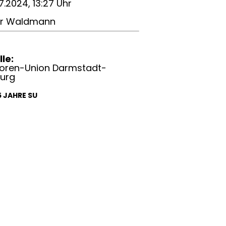
7.2024, 13:27 Uhr
er Waldmann
le:
ioren-Union Darmstadt-
burg
5 JAHRE SU